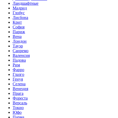
Ландшафтные
Мадрид
Глобус
Лисбона
Крит
София
Париж
Вена
Лондон
Тауэр
Санремо
Валенсия
Падова
Рим
Фарро
Глазго
Генуя
Селена
Венеция
Прага
Фореста
Версаль
Токио
Юфо
Парма