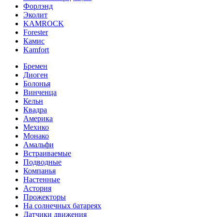
Форлэнд
Эколит
KAMROCK
Forester
Камис
Kamfort
Бремен
Диоген
Болонья
Винченца
Кельн
Квадра
Америка
Мехико
Монако
Амальфи
Встраиваемые
Подводные
Компанья
Настенные
Астория
Прожекторы
На солнечных батареях
Датчики движения