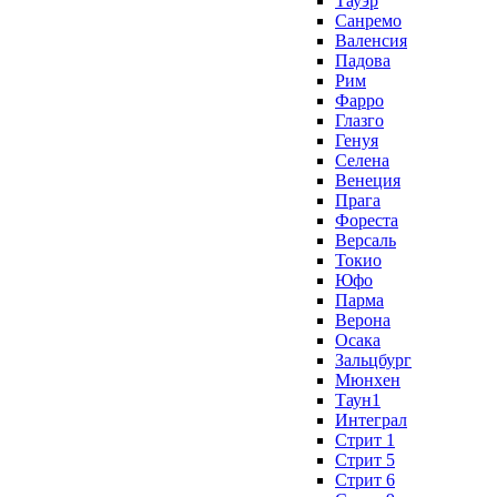
Тауэр
Санремо
Валенсия
Падова
Рим
Фарро
Глазго
Генуя
Селена
Венеция
Прага
Фореста
Версаль
Токио
Юфо
Парма
Верона
Осака
Зальцбург
Мюнхен
Таун1
Интеграл
Стрит 1
Стрит 5
Стрит 6