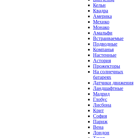
Кельн
Квадра
Америка
Мехико
Монако
Амальфи
Встраиваемые
Подводные
Компанья
Настенные
Астория
Прожекторы
На солнечных
батареях
Датчики движения
Ландшафтные
Мадрид
Глобус
Лисбона
Крит
София
Париж
Вена
Лондон