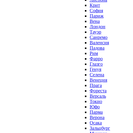
Крит
София
Париж
Вена
Лондон
Тауэр
Санремо
Валенсия
Падова
Рим
Фарро
Глазго
Генуя
Селена
Венеция
Прага
Фореста
Версаль
Токио
Юфо
Парма
Верона
Осака
Зальцбург