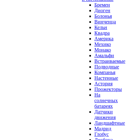
Бремен
Диоген
Болонья
Винченца
Кельн
Квадра
Америка
Мехико
Монако
Амальфи
Встраиваемые
Подводные
Компанья
Настенные
Астория
Прожекторы
На
солнечных
батареях
Датчики
движения
Ландшафтные
Мадрид
Глобус
Лисбона