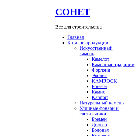
СОНЕТ
Все для строительства
Главная
Каталог продукции
Искусственный
камень
Камелот
Каменные традиции
Форлэнд
Эколит
KAMROCK
Forester
Камис
Kamfort
Натуральный камень
Уличные фонари и
светильники
Бремен
Диоген
Болонья
Винченца