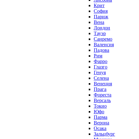
Крит
София
Париж
Вена
Лондон
Тауэр
Санремо
Валенсия
Падова
Рим
Фарро
Глазго
Генуя
Селена
Венеция
Прага
Фореста
Версаль
Токио
Юфо
Парма
Верона
Осака
Зальцбург