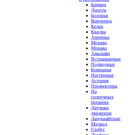
Бремен
Диоген
Болонья
Винченца
Кельн
Квадра
Америка
Мехико
Монако
Амальфи
Встраиваемые
Подводные
Компанья
Настенные
Астория
Прожекторы
На
солнечных
батареях
Датчики
движения
Ландшафтные
Мадрид
Глобус
Лисбона