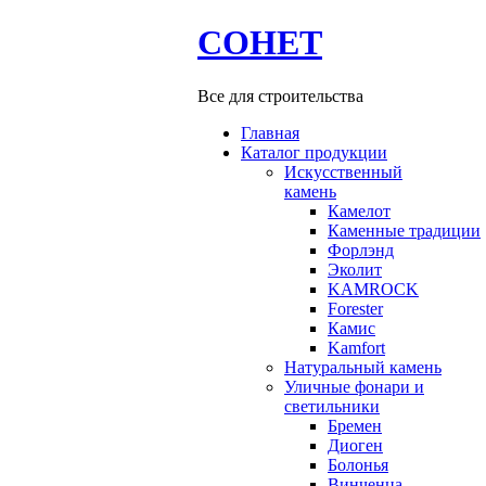
СОНЕТ
Все для строительства
Главная
Каталог продукции
Искусственный
камень
Камелот
Каменные традиции
Форлэнд
Эколит
KAMROCK
Forester
Камис
Kamfort
Натуральный камень
Уличные фонари и
светильники
Бремен
Диоген
Болонья
Винченца