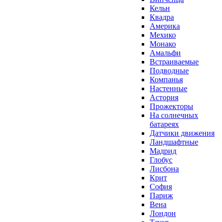
Кельн
Квадра
Америка
Мехико
Монако
Амальфи
Встраиваемые
Подводные
Компанья
Настенные
Астория
Прожекторы
На солнечных
батареях
Датчики движения
Ландшафтные
Мадрид
Глобус
Лисбона
Крит
София
Париж
Вена
Лондон