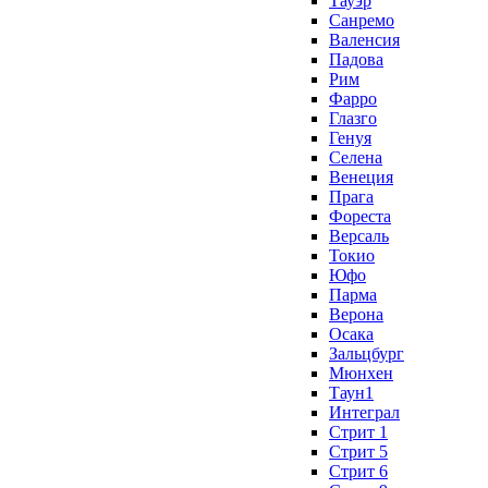
Тауэр
Санремо
Валенсия
Падова
Рим
Фарро
Глазго
Генуя
Селена
Венеция
Прага
Фореста
Версаль
Токио
Юфо
Парма
Верона
Осака
Зальцбург
Мюнхен
Таун1
Интеграл
Стрит 1
Стрит 5
Стрит 6