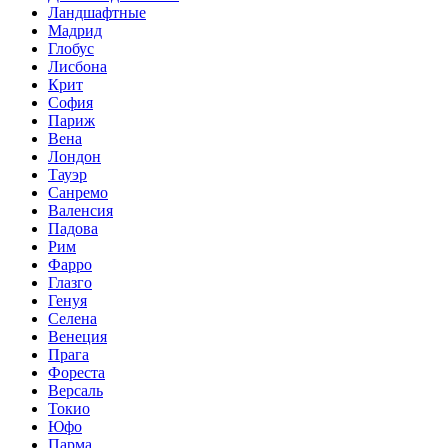
Ландшафтные
Мадрид
Глобус
Лисбона
Крит
София
Париж
Вена
Лондон
Тауэр
Санремо
Валенсия
Падова
Рим
Фарро
Глазго
Генуя
Селена
Венеция
Прага
Фореста
Версаль
Токио
Юфо
Парма