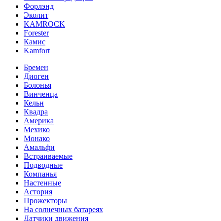
Форлэнд
Эколит
KAMROCK
Forester
Камис
Kamfort
Бремен
Диоген
Болонья
Винченца
Кельн
Квадра
Америка
Мехико
Монако
Амальфи
Встраиваемые
Подводные
Компанья
Настенные
Астория
Прожекторы
На солнечных батареях
Датчики движения