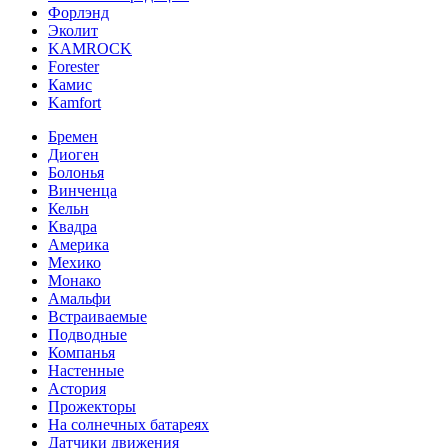
Форлэнд
Эколит
KAMROCK
Forester
Камис
Kamfort
Бремен
Диоген
Болонья
Винченца
Кельн
Квадра
Америка
Мехико
Монако
Амальфи
Встраиваемые
Подводные
Компанья
Настенные
Астория
Прожекторы
На солнечных батареях
Датчики движения