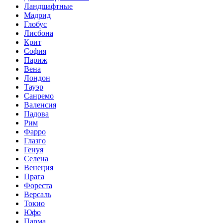
Ландшафтные
Мадрид
Глобус
Лисбона
Крит
София
Париж
Вена
Лондон
Тауэр
Санремо
Валенсия
Падова
Рим
Фарро
Глазго
Генуя
Селена
Венеция
Прага
Фореста
Версаль
Токио
Юфо
Парма