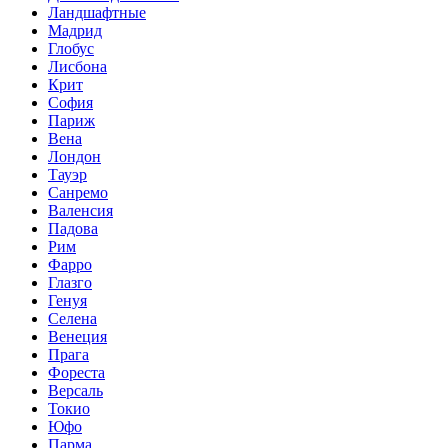
Ландшафтные
Мадрид
Глобус
Лисбона
Крит
София
Париж
Вена
Лондон
Тауэр
Санремо
Валенсия
Падова
Рим
Фарро
Глазго
Генуя
Селена
Венеция
Прага
Фореста
Версаль
Токио
Юфо
Парма