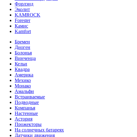
Форлэнд
Эколит
KAMROCK
Forester
Камис
Kamfort
Бремен
Диоген
Болонья
Винченца
Кельн
Квадра
Америка
Мехико
Монако
Амальфи
Встраиваемые
Подводные
Компанья
Настенные
Астория
Прожекторы
На солнечных батареях
Датчики движения