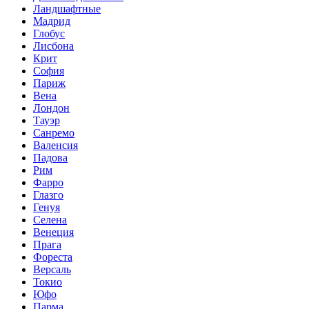
Ландшафтные
Мадрид
Глобус
Лисбона
Крит
София
Париж
Вена
Лондон
Тауэр
Санремо
Валенсия
Падова
Рим
Фарро
Глазго
Генуя
Селена
Венеция
Прага
Фореста
Версаль
Токио
Юфо
Парма