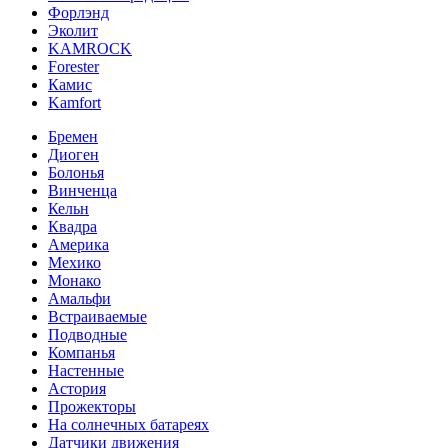
Форлэнд
Эколит
KAMROCK
Forester
Камис
Kamfort
Бремен
Диоген
Болонья
Винченца
Кельн
Квадра
Америка
Мехико
Монако
Амальфи
Встраиваемые
Подводные
Компанья
Настенные
Астория
Прожекторы
На солнечных батареях
Датчики движения